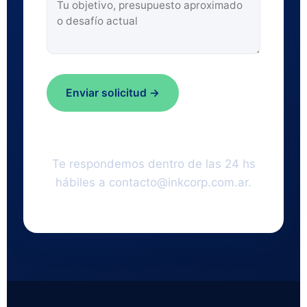
Enviar solicitud →
Te respondemos dentro de las 24 hs
hábiles a contacto@inkcorp.com.ar.